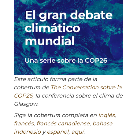
Este artículo forma parte de la
cobertura de
The Conversation sobre la
COP26
, la conferencia sobre el clima de
Glasgow.
Siga la cobertura completa en
inglés
,
francés
,
francés canadiense
,
bahasa
indonesio
y
español
,
aquí
.