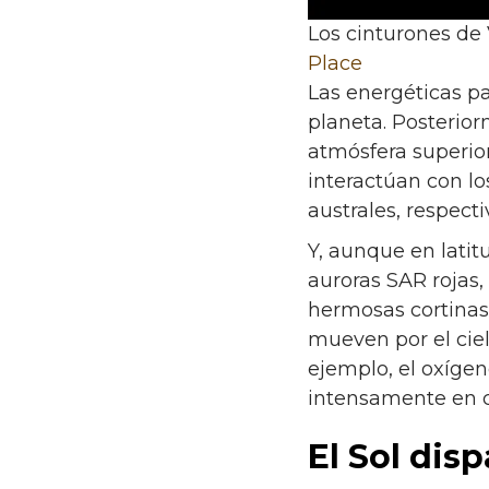
Los cinturones de 
Place
Las energéticas p
planeta. Posterior
atmósfera superior
interactúan con lo
australes, respect
Y, aunque en lati
auroras SAR rojas,
hermosas cortinas 
mueven por el cie
ejemplo, el oxígen
intensamente en c
El Sol dis