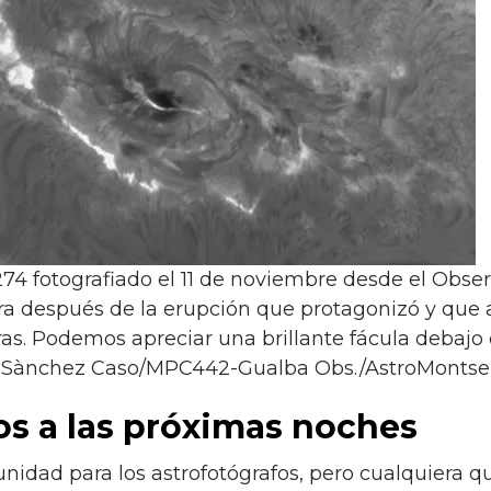
274 fotografiado el 11 de noviembre desde el Obser
ra después de la erupción que protagonizó y que 
as. Podemos apreciar una brillante fácula debajo
t Sànchez Caso/MPC442-Gualba Obs./AstroMonts
s a las próximas noches
unidad para los astrofotógrafos, pero cualquiera 