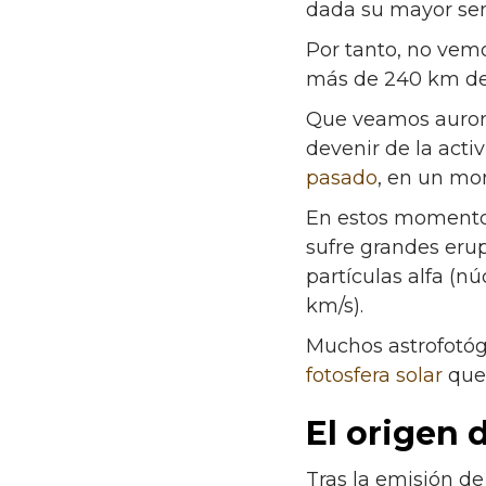
dada su mayor sen
Por tanto, no vemo
más de 240 km de a
Que veamos aurora
devenir de la act
pasado
, en un mo
En estos momentos
sufre grandes eru
partículas alfa (n
km/s).
Muchos astrofotóg
fotosfera solar
que 
El origen 
Tras la emisión d