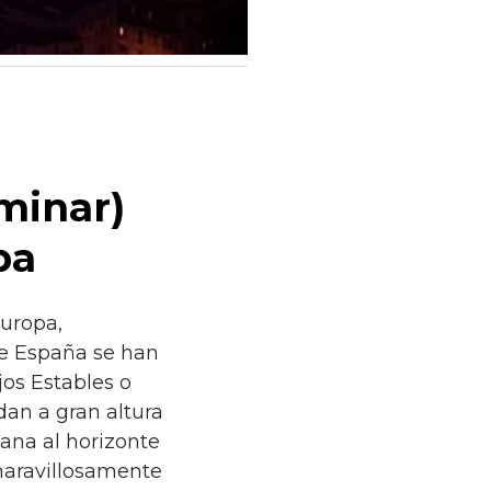
minar)
pa
Europa,
de España se han
jos Estables o
 dan a gran altura
ana al horizonte
maravillosamente