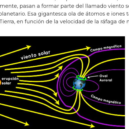
mente, pasan a formar parte del llamado viento s
planetario. Esa gigantesca ola de átomos e iones ta
a Tierra, en función de la velocidad de la ráfaga de