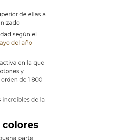
perior de ellas a
onizado
idad según el
ayo del año
activa en la que
otones y
l orden de 1 800
increíbles de la
s colores
 buena parte