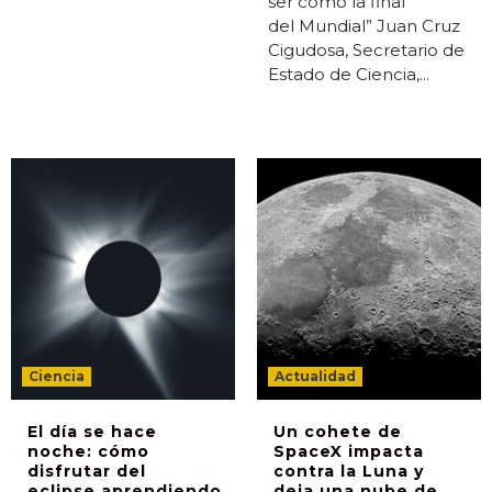
ser como la final
del Mundial” Juan Cruz
Cigudosa, Secretario de
Estado de Ciencia,...
Ciencia
Actualidad
El día se hace
Un cohete de
noche: cómo
SpaceX impacta
disfrutar del
contra la Luna y
eclipse aprendiendo
deja una nube de