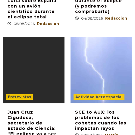
Luna sobre España
durante el eclipse
con un avión
(y podremos
científico durante
comprobarlo)
el eclipse total
04/08/2026
Redaccion
05/08/2026
Redaccion
Entrevistas
Actividad Aeroespacial
Juan Cruz
SCE to AUX: los
Cigudosa,
problemas de los
secretario de
cohetes cuando les
Estado de Ciencia:
impactan rayos
“El eclipse va a ser