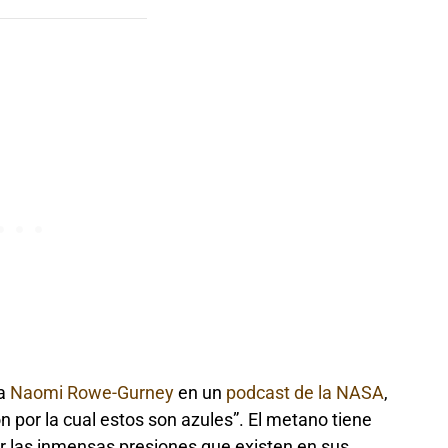
ca
Naomi Rowe-Gurney
en un
podcast de la NASA
,
ón por la cual estos son azules”. El metano tiene
r las inmensas presiones que existen en sus