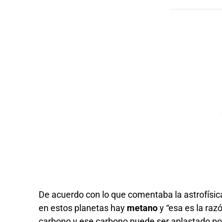
De acuerdo con lo que comentaba la astrofísi
en estos planetas hay
metano
y “esa es la raz
carbono y ese carbono puede ser aplastado po