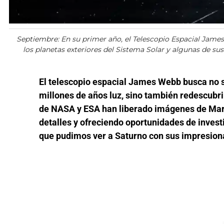
Septiembre: En su primer año, el Telescopio Espacial Jam
los planetas exteriores del Sistema Solar y algunas de su
El telescopio espacial James Webb busca no s
millones de años luz, sino también redescubri
de NASA y ESA han liberado imágenes de Mart
detalles y ofreciendo oportunidades de invest
que pudimos ver a Saturno con sus impresiona