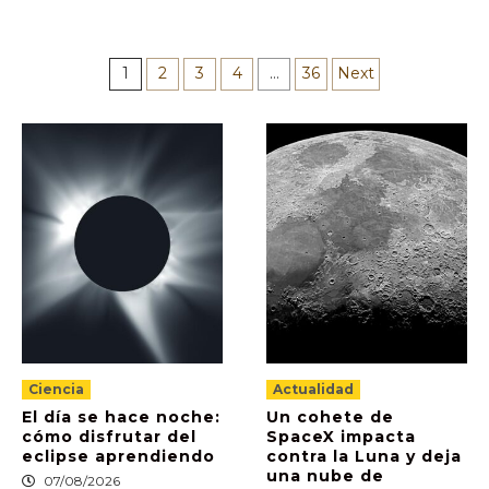
Paginación
1
2
3
4
…
36
Next
de
entradas
Ciencia
Actualidad
El día se hace noche:
Un cohete de
cómo disfrutar del
SpaceX impacta
eclipse aprendiendo
contra la Luna y deja
una nube de
07/08/2026