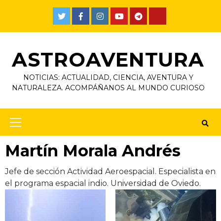
Skip
to
Twitter
Facebook
Instagram
Youtube
Telegram
TikTok
content
ASTROAVENTURA
NOTICIAS: ACTUALIDAD, CIENCIA, AVENTURA Y
NATURALEZA. ACOMPÁÑANOS AL MUNDO CURIOSO
Primary
Menu
Martín Morala Andrés
Jefe de sección Actividad Aeroespacial. Especialista en
el programa espacial indio. Universidad de Oviedo.