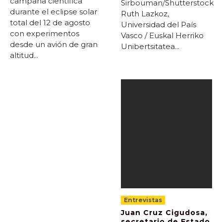
campaña científica
Sirbouman/Shutterstock
durante el eclipse solar
Ruth Lazkoz,
total del 12 de agosto
Universidad del País
con experimentos
Vasco / Euskal Herriko
desde un avión de gran
Unibertsitatea...
altitud...
Entrevistas
Juan Cruz Cigudosa,
secretario de Estado