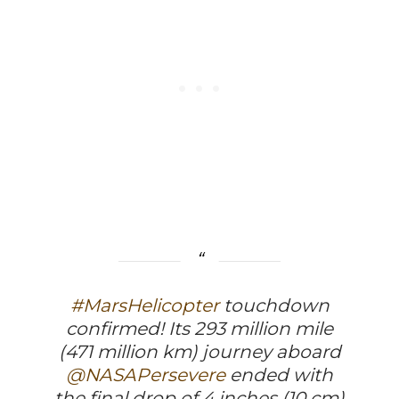
#MarsHelicopter
touchdown
confirmed! Its 293 million mile
(471 million km) journey aboard
@NASAPersevere
ended with
the final drop of 4 inches (10 cm)