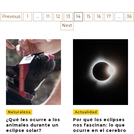
Paginación
Previous
1
…
11
12
13
14
15
16
17
…
36
Next
de
entradas
Naturaleza
Actualidad
¿Qué les ocurre a los
Por qué los eclipses
animales durante un
nos fascinan: lo que
eclipse solar?
ocurre en el cerebro