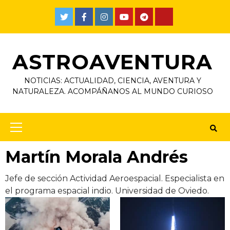
Skip
to
Twitter
Facebook
Instagram
Youtube
Telegram
TikTok
content
ASTROAVENTURA
NOTICIAS: ACTUALIDAD, CIENCIA, AVENTURA Y
NATURALEZA. ACOMPÁÑANOS AL MUNDO CURIOSO
Primary
Menu
Martín Morala Andrés
Jefe de sección Actividad Aeroespacial. Especialista en
el programa espacial indio. Universidad de Oviedo.