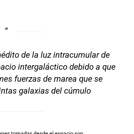
.
nédito de la luz intracumular de
pacio intergaláctico debido a que
mes fuerzas de marea que se
tintas galaxias del cúmulo
genes tomadas desde el espacio son