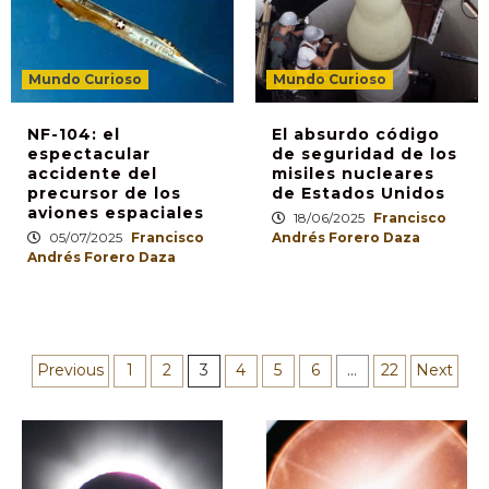
Mundo Curioso
Mundo Curioso
NF-104: el
El absurdo código
espectacular
de seguridad de los
accidente del
misiles nucleares
precursor de los
de Estados Unidos
aviones espaciales
18/06/2025
Francisco
05/07/2025
Francisco
Andrés Forero Daza
Andrés Forero Daza
Paginación
Previous
1
2
3
4
5
6
…
22
Next
de
entradas