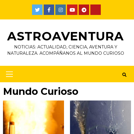
Skip
to
Twitter
Facebook
Instagram
Youtube
Telegram
TikTok
content
ASTROAVENTURA
NOTICIAS: ACTUALIDAD, CIENCIA, AVENTURA Y
NATURALEZA. ACOMPÁÑANOS AL MUNDO CURIOSO
Primary
Menu
Mundo Curioso