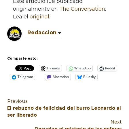
Este artículo fue publicado
originalmente en
The Conversation
.
Lea el
original
.
Redaccion
Comparte esto:
Threads
WhatsApp
Reddit
Telegram
Mastodon
Bluesky
Previous
El rebuzno de felicidad del burro Leonardo al
ser liberado
Next
Desvelan el misterio de las esferas