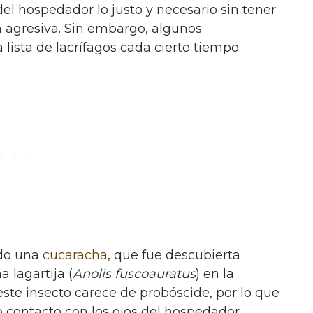
del hospedador lo justo y necesario sin tener
n agresiva. Sin embargo, algunos
ista de lacrífagos cada cierto tiempo.
ido una
cucaracha
, que fue descubierta
 lagartija (
Anolis fuscoauratus
) en la
ste insecto carece de probóscide, por lo que
 contacto con los ojos del hospedador.