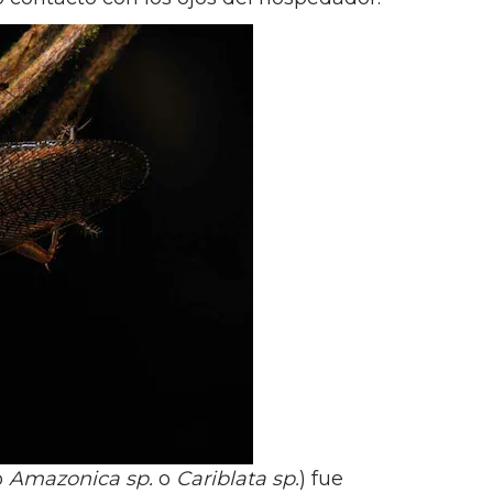
o
Amazonica sp.
o
Cariblata sp.
) fue