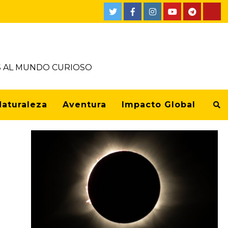
Twitter
Facebook
Instagram
Youtube
Telegra
Tik
OS AL MUNDO CURIOSO
Naturaleza
Aventura
Impacto Global