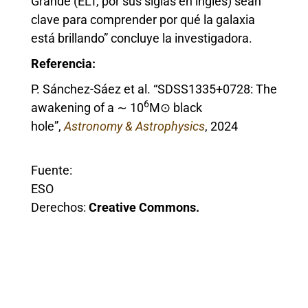
Grande (ELT, por sus siglas en inglés) sean
clave para comprender por qué la galaxia
está brillando” concluye la investigadora.
Referencia:
P. Sánchez-Sáez et al. “SDSS1335+0728: The
6
awakening of a ∼ 10
M⊙ black
hole”,
Astronomy & Astrophysics
, 2024
Fuente:
ESO
Derechos:
Creative Commons.