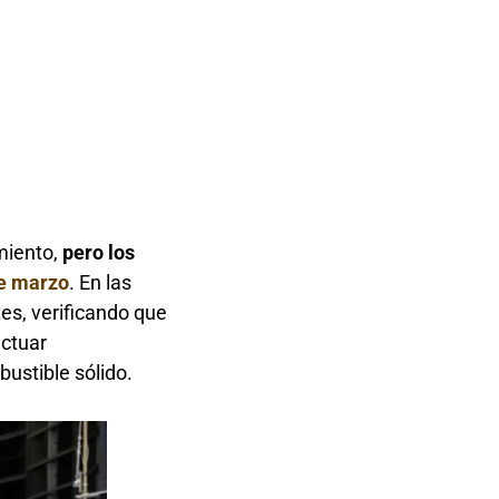
miento,
pero los
e marzo
. En las
s, verificando que
ectuar
ustible sólido.