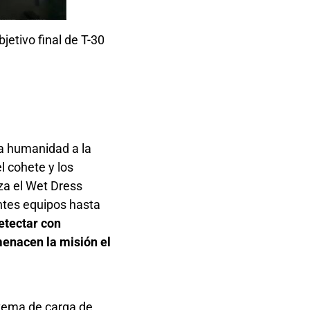
jetivo final de T-30
la humanidad a la
 cohete y los
za el Wet Dress
ntes equipos hasta
etectar con
menacen la misión el
istema de carga de