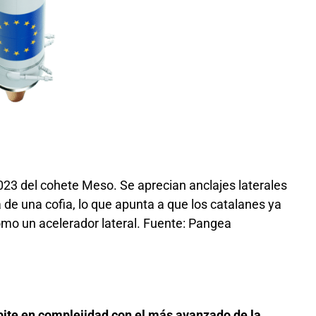
023 del cohete Meso. Se aprecian anclajes laterales
a de una cofia, lo que apunta a que los catalanes ya
omo un acelerador lateral. Fuente: Pangea
ite en complejidad con el más avanzado de la