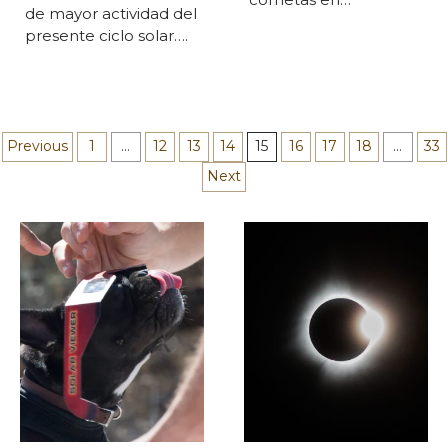
de mayor actividad del
presente ciclo solar….
Paginación
Previous
1
…
12
13
14
15
16
17
18
…
33
Next
de
entradas