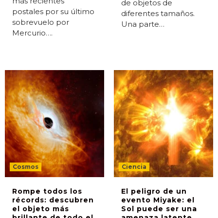
más recientes
de objetos de
postales por su último
diferentes tamaños.
sobrevuelo por
Una parte…
Mercurio….
Cosmos
Ciencia
Rompe todos los
El peligro de un
récords: descubren
evento Miyake: el
el objeto más
Sol puede ser una
brillante de todo el
amenaza latente