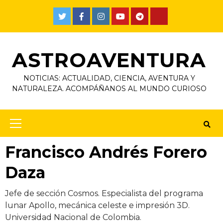
Skip
to
Twitter
Facebook
Instagram
Youtube
Telegram
TikTok
content
ASTROAVENTURA
NOTICIAS: ACTUALIDAD, CIENCIA, AVENTURA Y
NATURALEZA. ACOMPÁÑANOS AL MUNDO CURIOSO
Primary
Menu
Francisco Andrés Forero
Daza
Jefe de sección Cosmos. Especialista del programa
lunar Apollo, mecánica celeste e impresión 3D.
Universidad Nacional de Colombia.