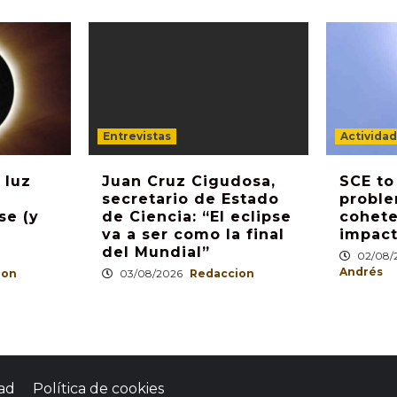
Entrevistas
Activida
 luz
Juan Cruz Cigudosa,
SCE to
secretario de Estado
proble
se (y
de Ciencia: “El eclipse
cohete
va a ser como la final
impact
del Mundial”
02/08/
Andrés
ion
03/08/2026
Redaccion
dad
Política de cookies