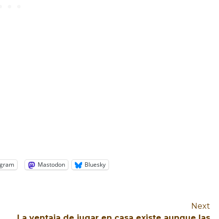
egram
Mastodon
Bluesky
Next
La ventaja de jugar en casa existe aunque las