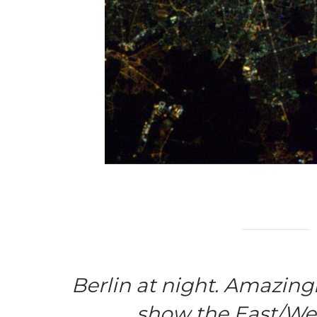
Berlin at night. Amazingly
show the East/West