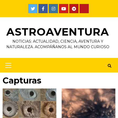
Skip
to
Twitter
Facebook
Instagram
Youtube
Telegram
TikTok
content
ASTROAVENTURA
NOTICIAS: ACTUALIDAD, CIENCIA, AVENTURA Y
NATURALEZA. ACOMPÁÑANOS AL MUNDO CURIOSO
Primary
Menu
Capturas