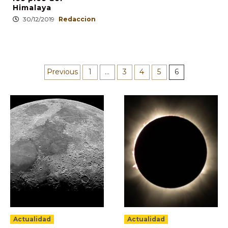
Himalaya
30/12/2019
Redaccion
Paginación
Previous
1
…
3
4
5
6
de
entradas
Actualidad
Actualidad