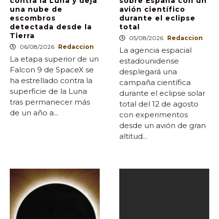
contra la Luna y deja
sobre España con un
una nube de
avión científico
escombros
durante el eclipse
detectada desde la
total
Tierra
05/08/2026
Redaccion
06/08/2026
Redaccion
La agencia espacial
La etapa superior de un
estadounidense
Falcon 9 de SpaceX se
desplegará una
ha estrellado contra la
campaña científica
superficie de la Luna
durante el eclipse solar
tras permanecer más
total del 12 de agosto
de un año a...
con experimentos
desde un avión de gran
altitud...