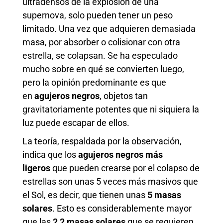
ultradensos de la explosión de una
supernova, solo pueden tener un peso
limitado. Una vez que adquieren demasiada
masa, por absorber o colisionar con otra
estrella, se colapsan. Se ha especulado
mucho sobre en qué se convierten luego,
pero la opinión predominante es que
en
agujeros negros
, objetos tan
gravitatoriamente potentes que ni siquiera la
luz puede escapar de ellos.
La teoría, respaldada por la observación,
indica que los
agujeros negros más
ligeros
que pueden crearse por el colapso de
estrellas son unas 5 veces más masivos que
el Sol, es decir, que tienen unas
5 masas
solares
. Esto es considerablemente mayor
que las
2,2 masas solares
que se requieren