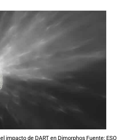
 del impacto de DART en Dimorphos Fuente: ESO