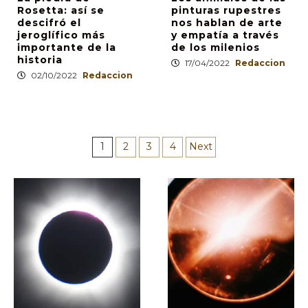
Rosetta: así se
pinturas rupestres
descifró el
nos hablan de arte
jeroglífico más
y empatía a través
importante de la
de los milenios
historia
17/04/2022
Redaccion
02/10/2022
Redaccion
Paginación
1
2
3
4
Next
de
entradas