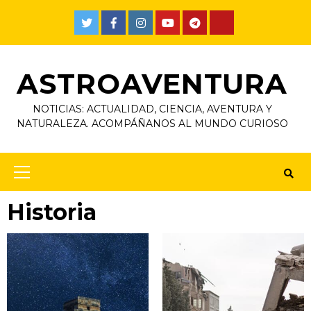
Skip
to
Twitter
Facebook
Instagram
Youtube
Telegram
TikTok
content
ASTROAVENTURA
NOTICIAS: ACTUALIDAD, CIENCIA, AVENTURA Y
NATURALEZA. ACOMPÁÑANOS AL MUNDO CURIOSO
Primary
Menu
Historia