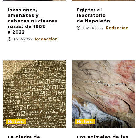
Invasiones,
Egipto: el
amenazas y
laboratorio
cabezas nucleares
de Napoleón
rusas: de 1962
06/10/2022
Redaccion
a 2022
17/10/2022
Redaccion
Historia
Historia
La piedra de
Los animales de las