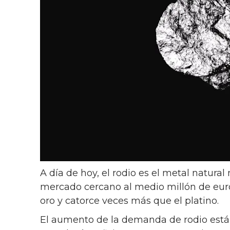
A día de hoy, el rodio es el metal natura
mercado cercano al medio millón de euro
oro y catorce veces más que el platino.
El aumento de la demanda de rodio está