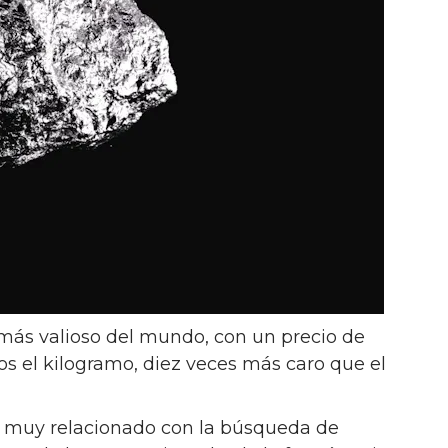
l más valioso del mundo, con un precio de
s el kilogramo, diez veces más caro que el
 muy relacionado con la búsqueda de