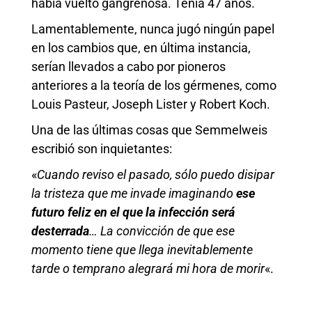
había vuelto gangrenosa. Tenía 47 años.
Lamentablemente, nunca jugó ningún papel
en los cambios que, en última instancia,
serían llevados a cabo por pioneros
anteriores a la teoría de los gérmenes, como
Louis Pasteur, Joseph Lister y Robert Koch.
Una de las últimas cosas que Semmelweis
escribió son inquietantes:
«
Cuando
reviso
el pasado, s
ó
lo puedo disipar
la tristeza que
me
invade imaginando
ese
futuro feliz en el que la infección será
desterrada
…
La convicción de que ese
momento
tiene que llega
i
nevitablemente
tarde
o temprano alegrará mi hora de morir
«.