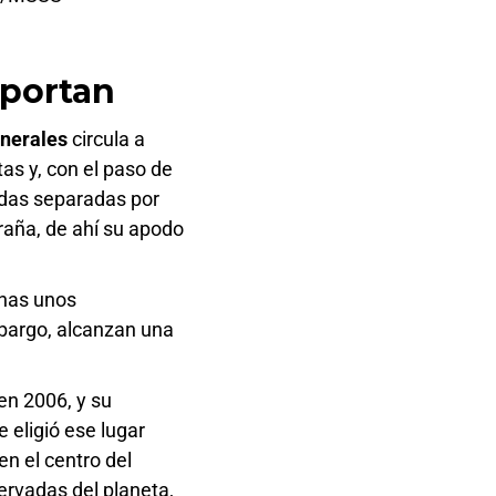
mportan
nerales
circula a
as y, con el paso de
zadas separadas por
araña, de ahí su apodo
enas unos
mbargo, alcanzan una
en 2006, y su
 eligió ese lugar
en el centro del
ervadas del planeta,