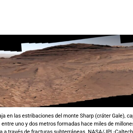
a en las estribaciones del monte Sharp (cráter Gale), ca
e entre uno y dos metros formadas hace miles de millone
a a través de fracturas subterráneas. NASA/JPL-Calte