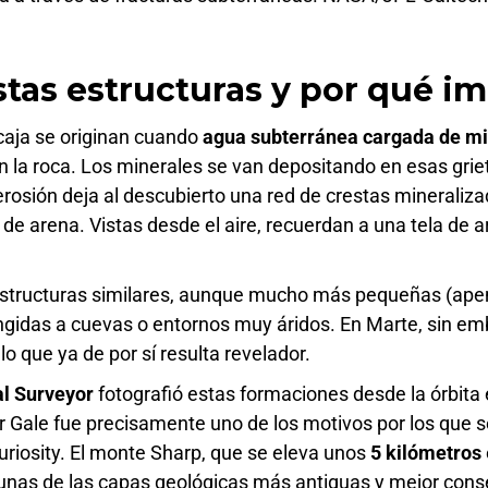
tas estructuras y por qué i
caja se originan cuando
agua subterránea cargada de mi
n la roca. Los minerales se van depositando en esas griet
 erosión deja al descubierto una red de crestas minerali
de arena. Vistas desde el aire, recuerdan a una tela de 
n estructuras similares, aunque mucho más pequeñas (ap
ingidas a cuevas o entornos muy áridos. En Marte, sin e
lo que ya de por sí resulta revelador.
l Surveyor
fotografió estas formaciones desde la órbita 
r Gale fue precisamente uno de los motivos por los que se
riosity. El monte Sharp, que se eleva unos
5 kilómetros
gunas de las capas geológicas más antiguas y mejor cons