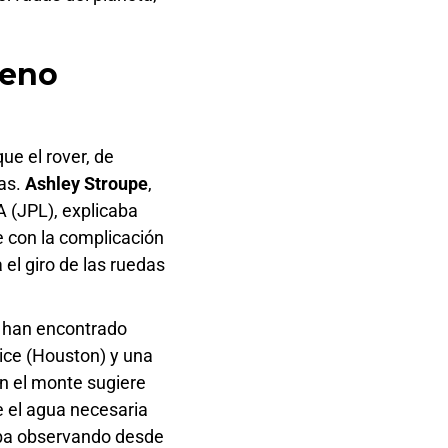
reno
ue el rover, de
las.
Ashley Stroupe
,
A (JPL), explicaba
e con la complicación
 el giro de las ruedas
e han encontrado
 Rice (Houston) y una
en el monte sugiere
ue el agua necesaria
aba observando desde