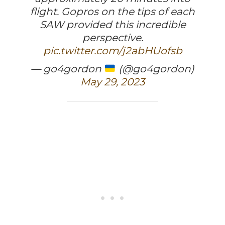
flight. Gopros on the tips of each
SAW provided this incredible
perspective.
pic.twitter.com/j2abHUofsb
— go4gordon
(@go4gordon)
May 29, 2023