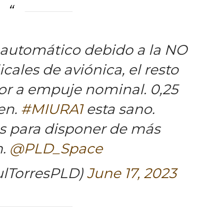
automático debido a la NO
icales de aviónica, el resto
tor a empuje nominal. 0,25
en.
#MIURA1
esta sano.
s para disponer de más
n.
@PLD_Space
lTorresPLD)
June 17, 2023