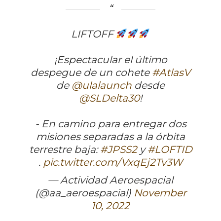
LIFTOFF
¡Espectacular el último
despegue de un cohete
#AtlasV
de
@ulalaunch
desde
@SLDelta30
!
- En camino para entregar dos
misiones separadas a la órbita
terrestre baja:
#JPSS2
y
#LOFTID
.
pic.twitter.com/VxqEj2Tv3W
— Actividad Aeroespacial
(@aa_aeroespacial)
November
10, 2022