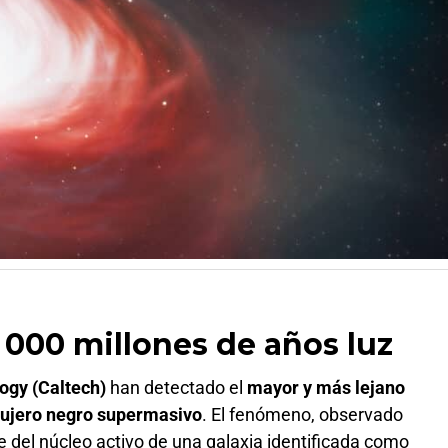
 000 millones de años luz
logy (Caltech)
han detectado el
mayor y más lejano
agujero negro supermasivo
. El fenómeno, observado
ne del núcleo activo de una galaxia identificada como