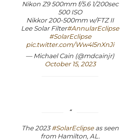
Nikon Z9 500mm f/5.6 1/200sec
500 ISO
Nikkor 200-500mm w/FTZ II
Lee Solar Filter
#AnnularEclipse
#SolarEclipse
pic.twitter.com/Ww4l5nXnJi
— Michael Cain (@mdcainjr)
October 15, 2023
The 2023
#SolarEclipse
as seen
from Hamilton, AL.