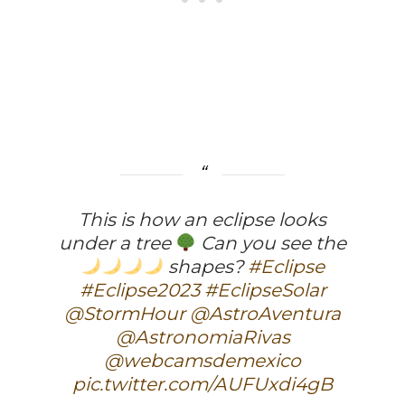
This is how an eclipse looks
under a tree
Can you see the
shapes?
#Eclipse
#Eclipse2023
#EclipseSolar
@StormHour
@AstroAventura
@AstronomiaRivas
@webcamsdemexico
pic.twitter.com/AUFUxdi4gB