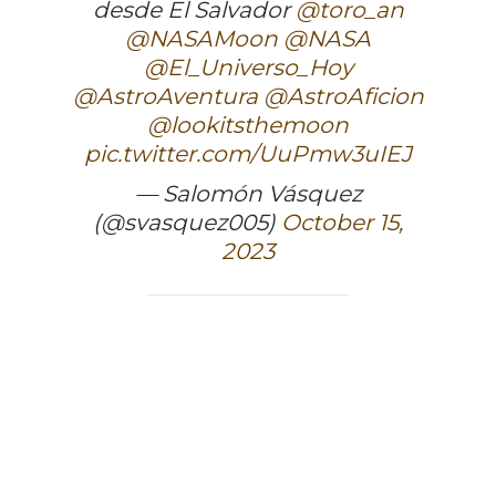
desde El Salvador
@toro_an
@NASAMoon
@NASA
@El_Universo_Hoy
@AstroAventura
@AstroAficion
@lookitsthemoon
pic.twitter.com/UuPmw3uIEJ
— Salomón Vásquez
(@svasquez005)
October 15,
2023