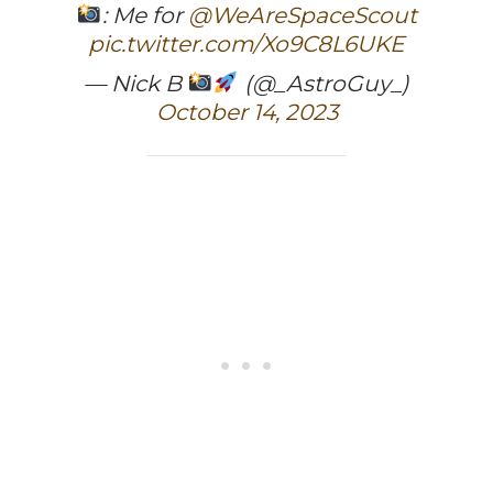
: Me for
@WeAreSpaceScout
pic.twitter.com/Xo9C8L6UKE
— Nick B
(@_AstroGuy_)
October 14, 2023