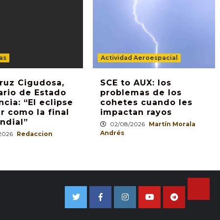
as
Actividad Aeroespacial
ruz Cigudosa,
SCE to AUX: los
ario de Estado
problemas de los
ncia: “El eclipse
cohetes cuando les
er como la final
impactan rayos
ndial”
02/08/2026
Martín Morala
Andrés
2026
Redaccion
TikTo
Twitter
Facebook
Instagram
Youtube
Telegram