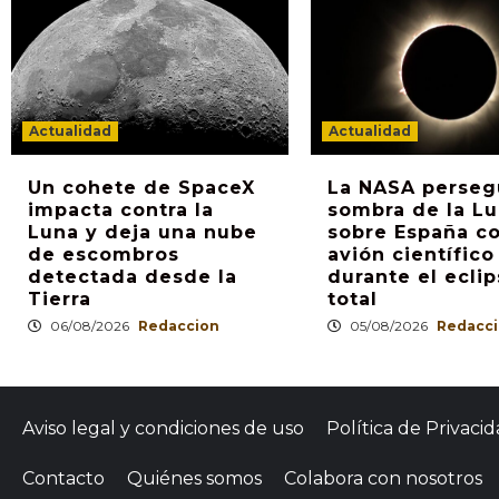
Actualidad
Actualidad
Un cohete de SpaceX
La NASA persegu
impacta contra la
sombra de la L
Luna y deja una nube
sobre España c
de escombros
avión científico
detectada desde la
durante el ecli
Tierra
total
06/08/2026
Redaccion
05/08/2026
Redacc
Aviso legal y condiciones de uso
Política de Privaci
Contacto
Quiénes somos
Colabora con nosotros