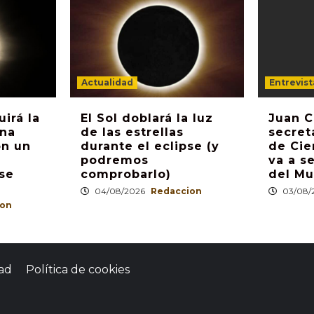
Actualidad
Entrevist
irá la
El Sol doblará la luz
Juan C
una
de las estrellas
secret
on un
durante el eclipse (y
de Cie
podremos
va a s
pse
comprobarlo)
del Mu
04/08/2026
Redaccion
03/08/
ion
dad
Política de cookies