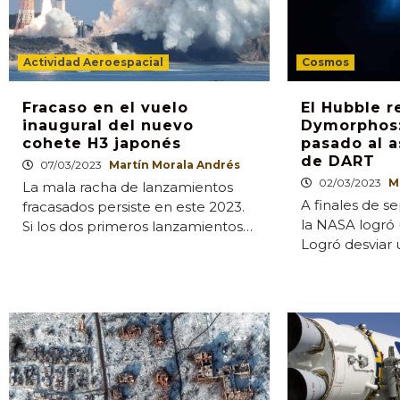
Actividad Aeroespacial
Cosmos
Fracaso en el vuelo
El Hubble r
inaugural del nuevo
Dymorphos:
cohete H3 japonés
pasado al a
de DART
07/03/2023
Martín Morala Andrés
02/03/2023
M
La mala racha de lanzamientos
A finales de 
fracasados persiste en este 2023.
la NASA logró 
Si los dos primeros lanzamientos…
Logró desviar