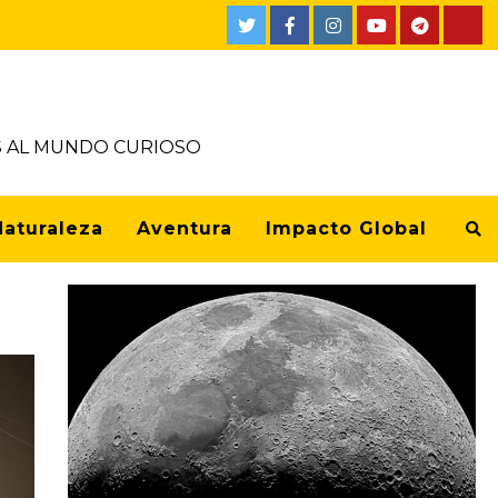
Twitter
Facebook
Instagram
Youtube
Telegra
Tik
OS AL MUNDO CURIOSO
Naturaleza
Aventura
Impacto Global