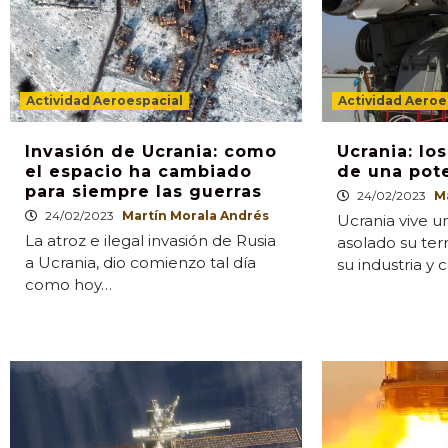
Actividad Aeroespacial
Actividad Aeroe
Invasión de Ucrania: como
Ucrania: lo
el espacio ha cambiado
de una pote
para siempre las guerras
24/02/2023
M
24/02/2023
Martín Morala Andrés
Ucrania vive u
La atroz e ilegal invasión de Rusia
asolado su ter
a Ucrania, dio comienzo tal día
su industria y
como hoy…