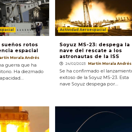
spacial
Actividad Aeroespacial
s sueños rotos
Soyuz MS-23: despega la
ncia espacial
nave del rescate a los
astronautas de la ISS
artín Morala Andrés
24/02/2023
Martín Morala Andrés
na guerra que ha
Se ha confirmado el lanzamient
ritorio. Ha diezmado
exitoso de la Soyuz MS-23. Esta
 capacidad…
nave Soyuz despega por…