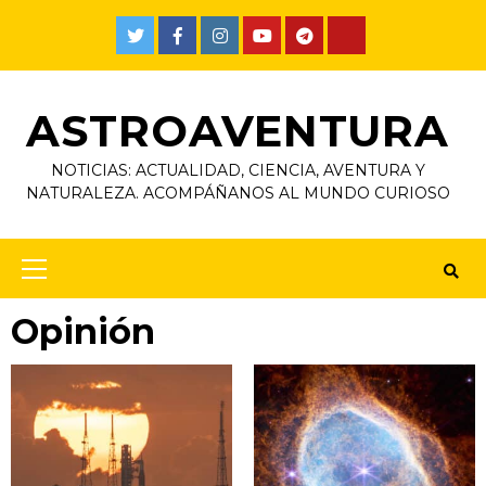
Skip
to
Twitter
Facebook
Instagram
Youtube
Telegram
TikTok
content
ASTROAVENTURA
NOTICIAS: ACTUALIDAD, CIENCIA, AVENTURA Y
NATURALEZA. ACOMPÁÑANOS AL MUNDO CURIOSO
Primary
Menu
Opinión