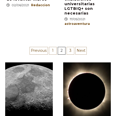
universitarias
02/06/2021
Redaccion
LGTBIQ+ son
necesarias
17/05/2021
astroaventura
Paginación
Previous
1
2
3
Next
de
entradas