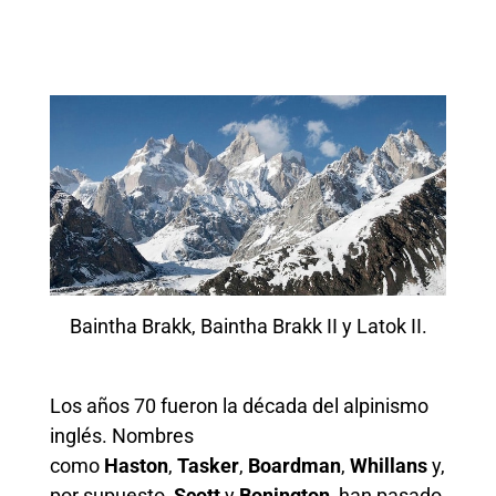
Baintha Brakk, Baintha Brakk II y Latok II.
Los años 70 fueron la década del alpinismo
inglés. Nombres
como
Haston
,
Tasker
,
Boardman
,
Whillans
y,
por supuesto,
Scott
y
Bonington
, han pasado